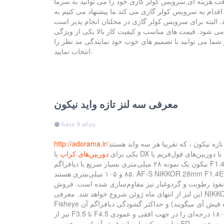
فت هزینه ای.سرویس کولر گازی خود را می توانید به سرما
 اقدام به سرویس کولر گازی می کند.ما پیشنهاد می کنیم به
ند. البته برای سرویس کولر گازی در محلتان انجام پذیر است
م می شود. قیمت های مناسب و کیفیت کار بالا یکی از ویژگی
ما می توانید با تصمیم های خوب خود نمایندگی مد نظر را
انتخاب نمایید.
معرفی سه لنز تازه واید نیکون
hace 9 años
زه نیکون ، که تقریبا هر سه واید هستند
http://adorama.ir/
یکی برای
دوربین‌های کراپ
یا DX مقرر شده است و دو نمونه دیگر برای استفاده با دوربین‌های فول‌فریم یا FX به بازار معرفی شده.معرفی NIKKOR 28mm F1.4E Eِ AF-Sاولین لنز تازِ AF-Sه
نیکون یک نمونه ۲۸ میلی‌متری بسیار سریع با دیافراگم F1.4 است و این لنز بنوعی ششمین لنز از سری لنزهای سریع F1.4 پرایم نیکون محسوب میشود. دیگر لنزهای این سری از نوع ۲۴، ۳۵، ۵۸،
۸۵ و ۱۰۵ میلی‌متری هستند. AF-S NIKKOR 28mm F1.4E ED حاوی دیافراگم ۹ تیغه‌ای است و از ۲ عدسی ED و سه عدسی Aspherical سود می‌گیرد. به علاوه از طرف دیگر بر روی عدسی‌های
ابل نفوذ رطوبت و گردوغبار نیز مقاوم‌سازی شده است. فروش
این لنز از انتهای ماه ژوئن شروع خواهد شد. معرفی NIKKOR 8-15mm F3.5-4.5E Eِ AF-S FISHEYEاگر به لنزهای فیش آی علاقه مندید نیکون برای شما هم فکری کرده است. لنز دوم از نوع
Fisheye یا فوق واید با فاصله‌ی کانونی متغیر است. این لنز از بازه‌ی فاصله‌ی کانونی ۸ تا ۱۵ میلی‌متر سود می‌گیرد (همانطور که میدانید به این بازه فیش آی میگویند) و حداکثر گشودگی دیافراگم آن
نیز از F3.5 تا F4.5 متغیر است. این لنز هم شبیه نمونه ۲۸ میلی‌متری پرایم برای دوربین‌های فول‌فریم نیکون دیزاین شده است و در وایدترین حالت بازه‌ی دید ۱۸۰ درجه‌ای را در جهت افقی و عمودی
تولید می‌کند. این لنز فیش آی از سه عدسی ED و دو عدسی aspherical سود می‌گیرد و حاوی پوشش نانو کریستال و فلورین نیز هست. AF-S FISHEYE NIKKOR 8-15mm F3.5-4.5E ED از همین