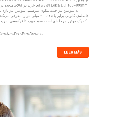
الان برای خرید در ایالات‌متحده در مع
%D8%A7%D8%B2%D9%87-
LEER MÁS