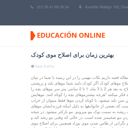
(01) 55 41 69 29 24
Avenida Hidalgo 102, Gue
EDUCACIÓN ONLINE
بهترین زمان برای اصلاح موی کودک
hace 8 años
اله قصد داریم نکات مهمی را در این زمینه با شما در میان
اح موهای کودک اگر کودک دلبند شما موهای بلند و پرپشتی
داشته باشد, 18 ماهگی و بهترین زمان اولین اصلاح موهای کودک است و اگر موهای کم پشت و کوتاهی دارد 2 سالگی است. از اولین اصلاح به بعد هر 2 یا 3 ماه, 1 تا 2 سانتی متر سر موهای بچه را
فکر میکنند "هرچه بیشترموهای بچه را کوتاه کنند, موهایش
ش سن بلند میشود. با کوتاه کردن موها فقط میتوان از خراب
ت که بعضی از خانوادهها به دلیل اینکه فرزندانشان موهای
 ریشه به سمت نوک مو میرویم, مو نازکتر میشود, در نتیجه
 زدن مو ضخیمتر شده است. در حالی که وقتی مو رشد کند و
. عدم نگرانی از طاس شدن موی نوزاد همچنین برای اصلاح موی