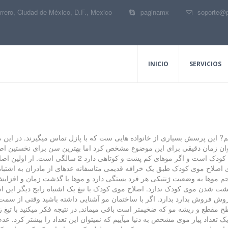
rrero, Ciudad de México, D.F.
,
Mexico
paginamx
soporte@
INICIO
SERVICIOS
م? این پرسش بسیاری از خانواده هایی ست که با پازل تماس میگیرند. در این مق
یتوان زمان دقیقی برای این موضوع مشخص کرد اما بهترین سن برای نخستین اصل
ی اصلاح موی کودک طبق یک خرافه قدیمی متاسفانه عدهای از مادران به اشتباه 
 حجم موها به وضعیت ژنتیکی هر فرد بستگی دارد و موها با گذشت زمان و افزای
ت شدن موی کودک ندارد. اصلاح موی کودک با تیغ یک اشتباه رایج دیگر این اس
فروش فروش بدارد بدارد. اگر با ساختمان مو آشنایی داشته باشید وقتی از سمت
ح مقطع و ریشه مو که ضخیمتر است باقی میماند, در نتیجه فکر میکنید با تیغ
 یک تعداد پیاز موی مشخص به دنیا میآییم که نمیتوان این تعداد را بیشتر کرد