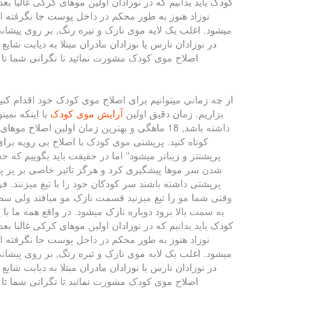
کودک باید بدانیم که در نوزادان اولین موهای کرکی غالبا
نوزاد هنوز به طور محکم در داخل پوست جا نگرفته
میشود. اغلب یک لایه موی نازک و تیره رنگ, بر روی پیشانی
در نوزادان نارس یا نوزادان مادران مبتلا به دیابت شا
اصلاح موی کودک مشورت نمائید تا نگرانی شما تا حدودی برطرف شود. شما چه امتیاز
از چه زمانی میتوانیم برای اصلاح موی کودک خود اقدام کنی
بزاریم. زمان دقیق اولین
آرایش موی کودک
با اینکه نمی
کوتاه کنید. پرپشتی موی کودک با اصلاح بی رویه برا
پرپشتتر و زیباتر میشود" اما در حقیقت باید بگوییم که
شدن سر موها پیشگیری کرد و هرگز تاثیر خاصی بر پر پش
پرپشتی داشته باشند سر کودکان خود را با تیغ میزنند. 
وقتی شما مو را تیغ میزنید قسمت نازک مو میافتد ولی سط
به سمت بالا برود دوباره نازک میشود. در واقع همه ما با
کودک باید بدانیم که در نوزادان اولین موهای کرکی غالبا
نوزاد هنوز به طور محکم در داخل پوست جا نگرفته
میشود. اغلب یک لایه موی نازک و تیره رنگ, بر روی پیشانی
در نوزادان نارس یا نوزادان مادران مبتلا به دیابت شا
اصلاح موی کودک مشورت نمائید تا نگرانی شما تا حدودی برطرف شود. شما چه امتیازی به این نوشته میدهید? 4.3 اصلاح موی کودک, اصلاح موی کودکان, زمان دقیق اولین اصلاح اصلاح مو