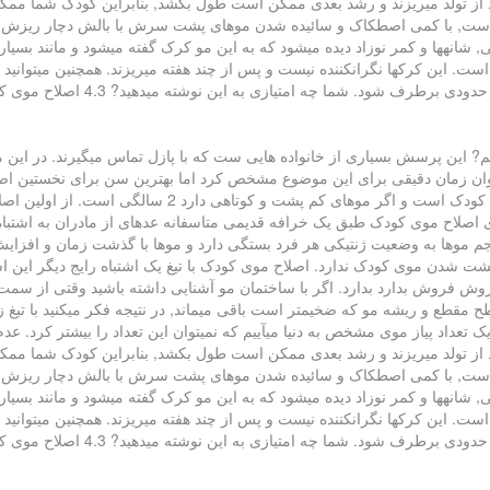
 بعد از تولد میریزند و رشد بعدی ممکن است طول بکشد, بنابراین کودک شما ممک
 است, با کمی اصطکاک و سائیده شدن موهای پشت سرش با بالش دچار ریزش م
, شانهها و کمر نوزاد دیده میشود که به این مو کرک گفته میشود و مانند بسیا
یع است. این کرکها نگرانکننده نیست و پس از چند هفته میریزند. همچنین میتوان
ی به این نوشته میدهید? 4.3 اصلاح موی کودک, اصلاح موی کودکان, زمان دقیق اولین اصلاح اصلاح مو
م? این پرسش بسیاری از خانواده هایی ست که با پازل تماس میگیرند. در این مق
توان زمان دقیقی برای این موضوع مشخص کرد اما بهترین سن برای نخستین اصل
ی اصلاح موی کودک طبق یک خرافه قدیمی متاسفانه عدهای از مادران به اشتباه 
 حجم موها به وضعیت ژنتیکی هر فرد بستگی دارد و موها با گذشت زمان و افزای
ت شدن موی کودک ندارد. اصلاح موی کودک با تیغ یک اشتباه رایج دیگر این اس
فروش فروش بدارد بدارد. اگر با ساختمان مو آشنایی داشته باشید وقتی از سمت
ح مقطع و ریشه مو که ضخیمتر است باقی میماند, در نتیجه فکر میکنید با تیغ
 یک تعداد پیاز موی مشخص به دنیا میآییم که نمیتوان این تعداد را بیشتر کرد
 بعد از تولد میریزند و رشد بعدی ممکن است طول بکشد, بنابراین کودک شما ممک
 است, با کمی اصطکاک و سائیده شدن موهای پشت سرش با بالش دچار ریزش م
, شانهها و کمر نوزاد دیده میشود که به این مو کرک گفته میشود و مانند بسیا
یع است. این کرکها نگرانکننده نیست و پس از چند هفته میریزند. همچنین میتوان