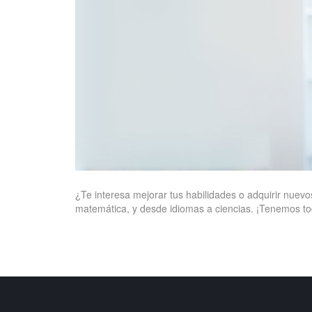
¿Te interesa mejorar tus habilidades o adquirir nuev
matemática, y desde idiomas a ciencias. ¡Tenemos to