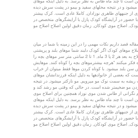
ن است تا چند ماه طاس به نظر برسد. به دلیل اینکه موهای
یشود و در نتیجه محلهای سفید و بیمو در پشت سرش دیده
ری از جنبههای ظاهری نوزادان, کاملا عادی است. کرک بیشتر
ید با حضور در آرایشگاه کودک پازل با آرایشگرهای متخصص در
اله قصد داریم نکات مهمی را در این زمینه با شما در میان
اح موهای کودک اگر کودک دلبند شما موهای بلند و پرپشتی
داشته باشد, 18 ماهگی و بهترین زمان اولین اصلاح موهای کودک است و اگر موهای کم پشت و کوتاهی دارد 2 سالگی است. از اولین اصلاح به بعد هر 2 یا 3 ماه, 1 تا 2 سانتی متر سر موهای بچه را
فکر میکنند "هرچه بیشترموهای بچه را کوتاه کنند, موهایش
ش سن بلند میشود. با کوتاه کردن موها فقط میتوان از خراب
ت که بعضی از خانوادهها به دلیل اینکه فرزندانشان موهای
 ریشه به سمت نوک مو میرویم, مو نازکتر میشود, در نتیجه
 زدن مو ضخیمتر شده است. در حالی که وقتی مو رشد کند و
. عدم نگرانی از طاس شدن موی نوزاد همچنین برای اصلاح موی
ن است تا چند ماه طاس به نظر برسد. به دلیل اینکه موهای
یشود و در نتیجه محلهای سفید و بیمو در پشت سرش دیده
ری از جنبههای ظاهری نوزادان, کاملا عادی است. کرک بیشتر
ید با حضور در آرایشگاه کودک پازل با آرایشگرهای متخصص در