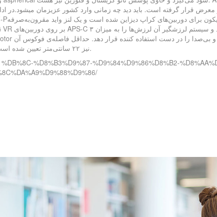
رض قرار گرفته است. باید دید چه زمانی وارد کشور عزیزمان میشود.در ادامه بخوانید... ت
نیز ۲۲ سانتی‌متر تعیین شده است. این لنز نیز در انتهای ماه ژوئن به مارکت توزیع خواهد شد.
D9%81%DB%8C-%D8%B3%D9%87-%D9%84%D9%86%D8%B2-%D8%AA
%8C%DA%A9%D9%88%D9%86/