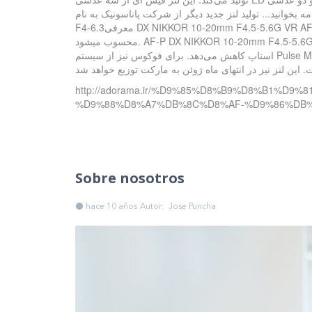
ولید لنز جدید دیگر از شرکت پاناسونیک به نام Leica DG 100-400mm
F4-6.3معرفی DX NIKKOR 10-20mm F4.5-5.6G VR AF-Pبه سومین لنز جدید نیکون میرسیم. سومین لنز تازه نیکون برای دوربین‌های کراپ دیزاین شده است و یک لنز واید مقرون‌به‌صرفه
محسوب میشود. AF-P DX NIKKOR 10-20mm F4.5-5.6G VR بر روی دوربین‌های APS-C فاصله‌ی کانونی برابر با ۱۵ تا ۳۰ میلی‌متر را معرفی می‌کند و سیستم لرزشگیر آن لرزش‌ها را به میزان ۳
استاپ کاهش می‌دهد. برای فوکوس نیز از سیستم Pulse Motor که یک موتور مرحله‌ای است سود میبرد تا فوکوسی سریع و بی‌صدا را در دست استفاده کننده قرار دهد. حداقل فاصله‌ی فوکوس آن
http://adorama.ir/%D9%85%D8%B9%D8%B1%
%D9%88%D8%A7%DB%8C%D8%AF-%D9%86%DB
Sobre nosotros
hace 10 años
Autor: Jose Puncha