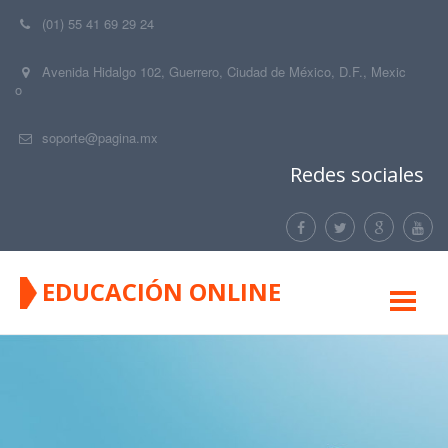
(01) 55 41 69 29 24
Avenida Hidalgo 102, Guerrero, Ciudad de México, D.F.
,
Mexic
o
soporte@pagina.mx
Redes sociales
EDUCACIÓN ONLINE