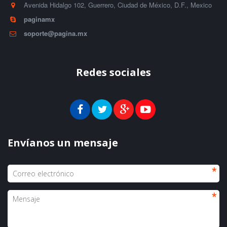
Avenida Hidalgo 102, Guerrero, Ciudad de México, D.F.
,
Mexico
paginamx
soporte@pagina.mx
Redes sociales
Envíanos un mensaje