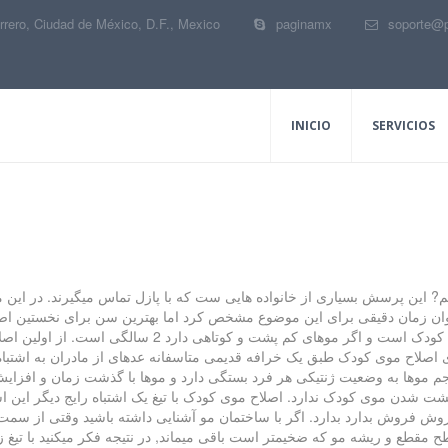
rrero, Ciudad de México, D.F.
,
Mexico
paginamx
soporte@
INICIO
SERVICIOS
م? این پرسش بسیاری از خانواده هایی ست که با پازل تماس میگیرند. در این مق
یتوان زمان دقیقی برای این موضوع مشخص کرد اما بهترین سن برای نخستین اصل
ی اصلاح موی کودک طبق یک خرافه قدیمی متاسفانه عدهای از مادران به اشتباه 
 حجم موها به وضعیت ژنتیکی هر فرد بستگی دارد و موها با گذشت زمان و افزای
ت شدن موی کودک ندارد. اصلاح موی کودک با تیغ یک اشتباه رایج دیگر این اس
فروش فروش بدارد بدارد. اگر با ساختمان مو آشنایی داشته باشید وقتی از سمت
ح مقطع و ریشه مو که ضخیمتر است باقی میماند, در نتیجه فکر میکنید با تیغ