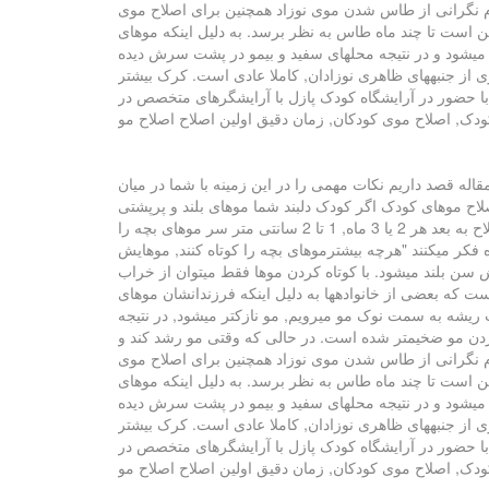
. عدم نگرانی از طاس شدن موی نوزاد همچنین برای اصلاح موی
ن است تا چند ماه طاس به نظر برسد. به دلیل اینکه موهای
یشود و در نتیجه محلهای سفید و بیمو در پشت سرش دیده
ری از جنبههای ظاهری نوزادان, کاملا عادی است. کرک بیشتر
ید با حضور در آرایشگاه کودک پازل با آرایشگرهای متخصص در
اله قصد داریم نکات مهمی را در این زمینه با شما در میان
اح موهای کودک اگر کودک دلبند شما موهای بلند و پرپشتی
داشته باشد, 18 ماهگی و بهترین زمان اولین اصلاح موهای کودک است و اگر موهای کم پشت و کوتاهی دارد 2 سالگی است. از اولین اصلاح به بعد هر 2 یا 3 ماه, 1 تا 2 سانتی متر سر موهای بچه را
فکر میکنند "هرچه بیشترموهای بچه را کوتاه کنند, موهایش
ش سن بلند میشود. با کوتاه کردن موها فقط میتوان از خراب
ت که بعضی از خانوادهها به دلیل اینکه فرزندانشان موهای
 ریشه به سمت نوک مو میرویم, مو نازکتر میشود, در نتیجه
 زدن مو ضخیمتر شده است. در حالی که وقتی مو رشد کند و
. عدم نگرانی از طاس شدن موی نوزاد همچنین برای اصلاح موی
ن است تا چند ماه طاس به نظر برسد. به دلیل اینکه موهای
یشود و در نتیجه محلهای سفید و بیمو در پشت سرش دیده
ری از جنبههای ظاهری نوزادان, کاملا عادی است. کرک بیشتر
ید با حضور در آرایشگاه کودک پازل با آرایشگرهای متخصص در