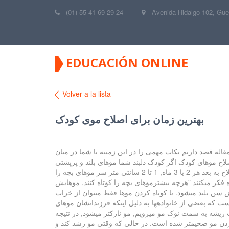
(01) 55 41 69 29 24
Avenida Hidalgo 102, Gue
EDUCACIÓN ONLINE
Volver a la lista
بهترین زمان برای اصلاح موی کودک
اله قصد داریم نکات مهمی را در این زمینه با شما در میان
اح موهای کودک اگر کودک دلبند شما موهای بلند و پرپشتی
داشته باشد, 18 ماهگی و بهترین زمان اولین اصلاح موهای کودک است و اگر موهای کم پشت و کوتاهی دارد 2 سالگی است. از اولین اصلاح به بعد هر 2 یا 3 ماه, 1 تا 2 سانتی متر سر موهای بچه را
فکر میکنند "هرچه بیشترموهای بچه را کوتاه کنند, موهایش
ش سن بلند میشود. با کوتاه کردن موها فقط میتوان از خراب
ت که بعضی از خانوادهها به دلیل اینکه فرزندانشان موهای
 ریشه به سمت نوک مو میرویم, مو نازکتر میشود, در نتیجه
 زدن مو ضخیمتر شده است. در حالی که وقتی مو رشد کند و