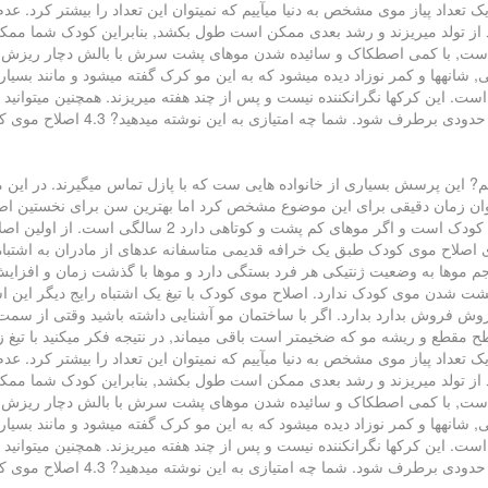
 یک تعداد پیاز موی مشخص به دنیا میآییم که نمیتوان این تعداد را بیشتر کرد
 بعد از تولد میریزند و رشد بعدی ممکن است طول بکشد, بنابراین کودک شما ممک
 است, با کمی اصطکاک و سائیده شدن موهای پشت سرش با بالش دچار ریزش م
, شانهها و کمر نوزاد دیده میشود که به این مو کرک گفته میشود و مانند بسیا
یع است. این کرکها نگرانکننده نیست و پس از چند هفته میریزند. همچنین میتوان
ی به این نوشته میدهید? 4.3 اصلاح موی کودک, اصلاح موی کودکان, زمان دقیق اولین اصلاح اصلاح مو
م? این پرسش بسیاری از خانواده هایی ست که با پازل تماس میگیرند. در این مق
توان زمان دقیقی برای این موضوع مشخص کرد اما بهترین سن برای نخستین اصل
ی اصلاح موی کودک طبق یک خرافه قدیمی متاسفانه عدهای از مادران به اشتباه 
 حجم موها به وضعیت ژنتیکی هر فرد بستگی دارد و موها با گذشت زمان و افزای
ت شدن موی کودک ندارد. اصلاح موی کودک با تیغ یک اشتباه رایج دیگر این اس
فروش فروش بدارد بدارد. اگر با ساختمان مو آشنایی داشته باشید وقتی از سمت
ح مقطع و ریشه مو که ضخیمتر است باقی میماند, در نتیجه فکر میکنید با تیغ
 یک تعداد پیاز موی مشخص به دنیا میآییم که نمیتوان این تعداد را بیشتر کرد
 بعد از تولد میریزند و رشد بعدی ممکن است طول بکشد, بنابراین کودک شما ممک
 است, با کمی اصطکاک و سائیده شدن موهای پشت سرش با بالش دچار ریزش م
, شانهها و کمر نوزاد دیده میشود که به این مو کرک گفته میشود و مانند بسیا
یع است. این کرکها نگرانکننده نیست و پس از چند هفته میریزند. همچنین میتوان