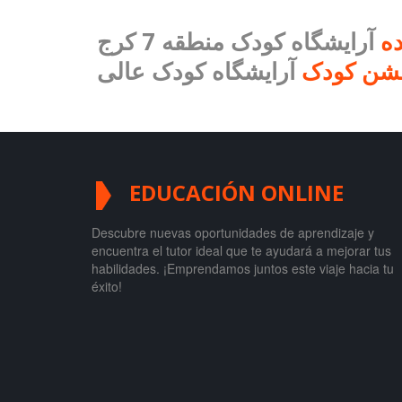
ده
آرایشگاه کودک منطقه 7 کرج
فشن کودک
EDUCACIÓN ONLINE
Descubre nuevas oportunidades de aprendizaje y
encuentra el tutor ideal que te ayudará a mejorar tus
habilidades. ¡Emprendamos juntos este viaje hacia tu
éxito!